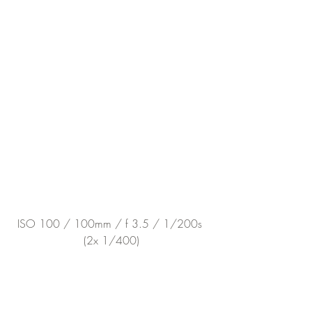
ISO 100 / 100mm / f 3.5 / 1/200s 
(2x 1/400)
Aber ab der 3er-Reihe bin ich am Limit. 
Mein Gehirn wird zu Rührei und alles 
fliegt durcheinander: „
Oh je, wie bildet 