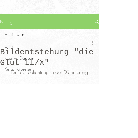
Beitrag
All Posts
All Posts
Bildentstehung "die
kreative Etappen
Glut II/X"
Kenia-Fotoreise
Fünffachbelichtung in der Dämmerung