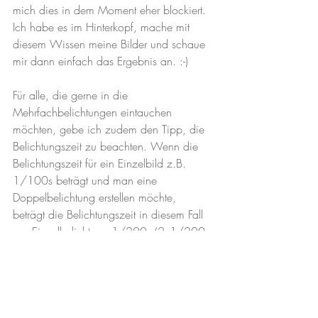
mich dies in dem Moment eher blockiert. 
Ich habe es im Hinterkopf, mache mit 
diesem Wissen meine Bilder und schaue 
mir dann einfach das Ergebnis an. :-)
Für alle, die gerne in die 
Mehrfachbelichtungen eintauchen 
möchten, gebe ich zudem den Tipp, die 
Belichtungszeit zu beachten. Wenn die 
Belichtungszeit für ein Einzelbild z.B. 
1/100s beträgt und man eine 
Doppelbelichtung erstellen möchte, 
beträgt die Belichtungszeit in diesem Fall 
pro Einzelbelichtung 1/200s (2x1/200 
= 1/100). 
Auf alle Belichtungen berechnet betrug 
bei diesem Bild die Belichtungszeit pro 
Einzelaufnahme 1/2500s, was im 