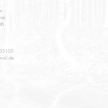
er
ces
106
35105
mail.de